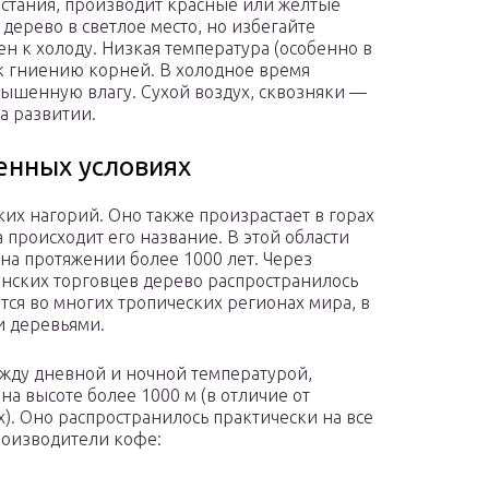
астания, производит красные или желтые
ерево в светлое место, но избегайте
н к холоду. Низкая температура (особенно в
 к гниению корней. В холодное время
вышенную влагу. Сухой воздух, сквозняки —
а развитии.
венных условиях
их нагорий. Оно также произрастает в горах
 происходит его название. В этой области
на протяжении более 1000 лет. Через
нских торговцев дерево распространилось
тся во многих тропических регионах мира, в
и деревьями.
жду дневной и ночной температурой,
 на высоте более 1000 м (в отличие от
х). Оно распространилось практически на все
оизводители кофе: