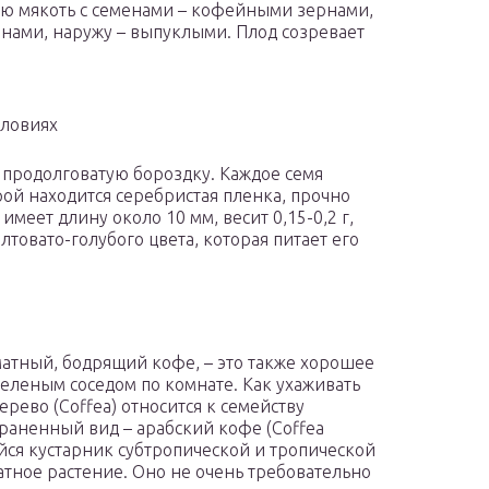
ую мякоть с семенами – кофейными зернами,
нами, наружу – выпуклыми. Плод созревает
словиях
 продолговатую бороздку. Каждое семя
ой находится серебристая пленка, прочно
меет длину около 10 мм, весит 0,15-0,2 г,
товато-голубого цвета, которая питает его
матный, бодрящий кофе, – это также хорошее
еленым соседом по комнате. Как ухаживать
рево (Coffea) относится к семейству
раненный вид – арабский кофе (Coffea
йся кустарник субтропической и тропической
атное растение. Оно не очень требовательно