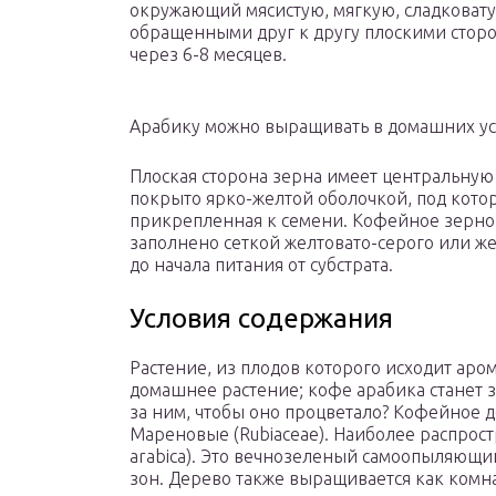
окружающий мясистую, мягкую, сладковат
обращенными друг к другу плоскими сторо
через 6-8 месяцев.
Арабику можно выращивать в домашних у
Плоская сторона зерна имеет центральную
покрыто ярко-желтой оболочкой, под котор
прикрепленная к семени. Кофейное зерно и
заполнено сеткой желтовато-серого или жел
до начала питания от субстрата.
Условия содержания
Растение, из плодов которого исходит аро
домашнее растение; кофе арабика станет з
за ним, чтобы оно процветало? Кофейное де
Мареновые (Rubiaceae). Наиболее распрост
arabica). Это вечнозеленый самоопыляющи
зон. Дерево также выращивается как комн