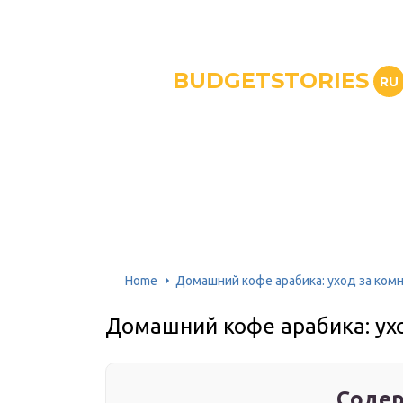
BUDGETSTORIES
RU
Home
Домашний кофе арабика: уход за ком
Домашний кофе арабика: ух
Содер