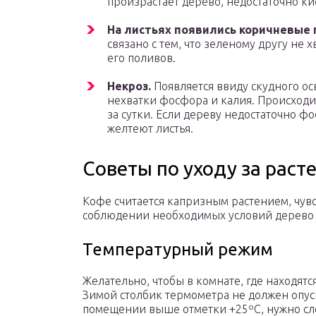
произрастает дерево, недостаточно ки
На листьях появились коричневые 
связано с тем, что зеленому другу не х
его поливов.
Некроз.
Появляется ввиду скудного о
нехватки фосфора и калия. Происходит
за сутки. Если дереву недостаточно фо
желтеют листья.
Советы по уходу за раст
Кофе считается капризным растением, чув
соблюдении необходимых условий дерево п
Температурный режим
Желательно, чтобы в комнате, где находят
Зимой столбик термометра не должен опуск
помещении выше отметки +25ºC, нужно след