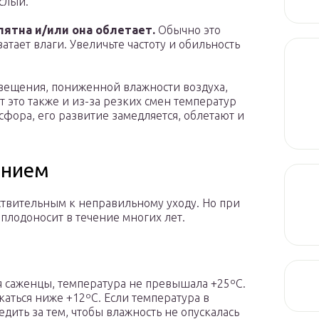
слый.
пятна и/или она облетает.
Обычно это
ватает влаги. Увеличьте частоту и обильность
свещения, пониженной влажности воздуха,
 это также и из-за резких смен температур
сфора, его развитие замедляется, облетают и
ением
ствительным к неправильному уходу. Но при
лодоносит в течение многих лет.
ся саженцы, температура не превышала +25ºC.
аться ниже +12ºC. Если температура в
ить за тем, чтобы влажность не опускалась