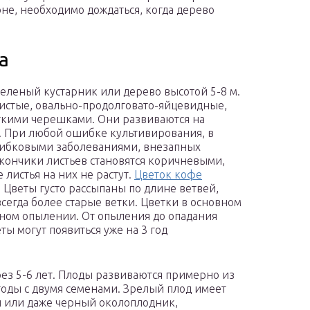
не, необходимо дождаться, когда дерево
а
озеленый кустарник или дерево высотой 5-8 м.
истые, овально-продолговато-яйцевидные,
ткими черешками. Они развиваются на
и. При любой ошибке культивирования, в
грибковыми заболеваниями, внезапных
кончики листьев становятся коричневыми,
 листья на них не растут.
Цветок кофе
. Цветы густо рассыпаны по длине ветвей,
всегда более старые ветки. Цветки в основном
нном опылении. От опыления до опадания
ты могут появиться уже на 3 год
ез 5-6 лет. Плоды развиваются примерно из
годы с двумя семенами. Зрелый плод имеет
й или даже черный околоплодник,