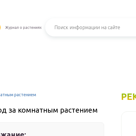
Журнал о растениях
РЕ
натным растением
од за комнатным растением
жание: