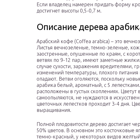
Если владелец намерен придать форму кро
достигнет высоты 0,5-0,7 м.
Описание дерева арабик
Арабский кофе (Coffea arabica) – это вечн
Листья вечнозеленые, темно-зеленые, кож
заостренные, опушенные по краям, с коро
ветвях по 9-12 пар, имеют заметные жилк
случае сухости, заражения вредителями, 
изменений температуры, плохого питания 
опадают. Ветви оголяются, поскольку новые
арабика белый, ароматный, с 5 лепестками
расположены в густых скоплениях. Цветут 
самоопыляются, не нуждаются в искусстве
цветочных лепестков проходит 3-4 дня. Цве
выращивания.
Полной плодовитости дерево достигает чер
50% цветов. В основном это косточковые я
темно-красный, у некоторых видов желты