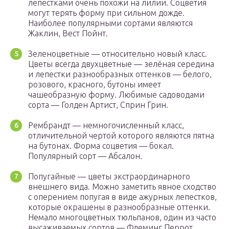
лепестками очень похожи на лилии. Соцветия
могут терять форму при сильном дожде.
Наиболее популярными сортами являются
Жаклин, Вест Пойнт.
Зеленоцветные — относительно новый класс.
Цветы всегда двухцветные — зелёная середина
и лепестки разнообразных оттенков — белого,
розового, красного, бутоны имеет
чашеобразную форму. Любимые садоводами
сорта — Голден Артист, Сприн Грин.
Рембрандт — немногочисленный класс,
отличительной чертой которого являются пятна
на бутонах. Форма соцветия — бокал.
Популярный сорт — Абсалон.
Попугайные — цветы экстраординарного
внешнего вида. Можно заметить явное сходство
с оперением попугая в виде ажурных лепестков,
которые окрашены в разнообразные оттенки.
Немало многоцветных тюльпанов, один из часто
высаживаемых сортов — Флеминг Перрот.