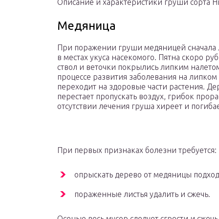
Описание и характеристики груши сорта Ни
Медяница
При поражении груши медяницей сначала
в местах укуса насекомого. Пятна скоро ру
ствол и веточки покрылись липким налето
процессе развития заболевания на липком
переходит на здоровые части растения. Дер
перестает пропускать воздух, грибок прор
отсутствии лечения груша хиреет и погибае
При первых признаках болезни требуется:
опрыскать дерево от медяницы подхо
пораженные листья удалить и сжечь.
Осенью весь мусор следует сгрести и сжеч