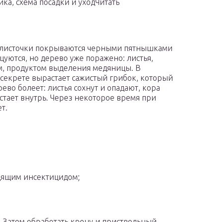
ка, схема посадки и уходЧитать
 листочки покрываются черными пятнышками
бцуются, но дерево уже поражено: листья,
м, продуктом выделения медяницы. В
 секрете вырастает сажистый грибок, который
ево болеет: листья сохнут и опадают, кора
астает внутрь. Через некоторое время при
т.
дящим инсектицидом;
ь. Затем обработать крону и приствольный