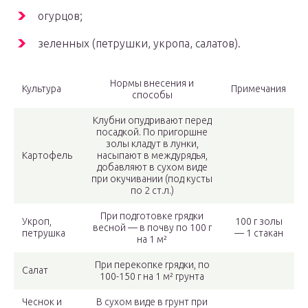
огурцов;
зеленных (петрушки, укропа, салатов).
Нормы внесения и
Культура
Примечания
способы
Клубни опудривают перед
посадкой. По пригоршне
золы кладут в лунки,
Картофель
насыпают в междурядья,
добавляют в сухом виде
при окучивании (под кусты
по 2 ст.л.)
При подготовке грядки
Укроп,
100 г золы
весной — в почву по 100 г
петрушка
— 1 стакан
на 1 м²
При перекопке грядки, по
Салат
100-150 г на 1 м² грунта
Чеснок и
В сухом виде в грунт при