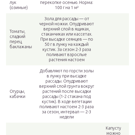
лук
перекопке осенью. Норма:
(озимые)
100 г на 1 м²
Зола для рассады — от
черной ножки. Опудривают
верхний слой в ящиках,
Томаты,
стаканчиках или кассетах.
сладкий
При высадке сеянцев — по
перец,
50 г в лунку на каждый
баклажаны
кустик. За сезон 2-3 раза
поливают взрослые
растения настоем
Добавляют по горсти золы
в лунку при высадке
рассады. Опудривают
верхний слой грунта вокруг
Огурцы,
растений после высадки
кабачки
рассады (1-2 стакана под
кустик). В ходе вегетации
поливают настоем 2-3 раза
за сезон, интервал — 2-3
недели
Капусту
можно