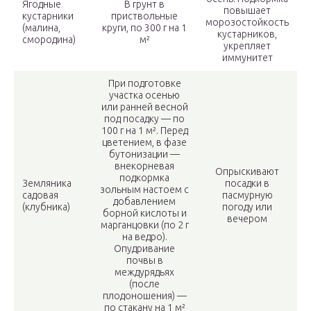
Ягодные
В грунт в
повышает
кустарники
приствольные
морозостойкость
(малина,
круги, по 300 г на 1
кустарников,
смородина)
м²
укрепляет
иммунитет
При подготовке
участка осенью
или ранней весной
под посадку — по
100 г на 1 м². Перед
цветением, в фазе
бутонизации —
внекорневая
Опрыскивают
подкормка
Земляника
посадки в
зольным настоем с
садовая
пасмурную
добавлением
(клубника)
погоду или
борной кислоты и
вечером
марганцовки (по 2 г
на ведро).
Опудривание
почвы в
междурядьях
(после
плодоношения) —
по стакану на 1 м²