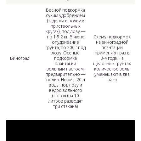
Весной подкормка
сухим удобрением
(заделка в почву в
приствольных
кругах), под лозу —
по 1,5-2 кг. В июне
Схему подкормок
опудривание
на виноградной
грунта, по 200 г под
плантации
лозу. Осенью
применяют раз в
Виноград
подкормка
3-4 года. На
плантаций
щелочных грунтах
зольным настоем,
количество золы
предварительно —
уменьшают в два
полив. Норма: 20 л
раза
воды под лозу и
ведро зольного
настоя (на 10
литров разводят
три стакана)