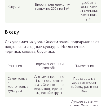
удобрять
Вносят под перекопку
Капуста
остатками
грядок по 200 г на 1 м²
от сжигания
каменного
угля
В саду
Для увеличения урожайности золой подкармливают
плодовые и ягодные культуры. Исключение:
черника, клюква, брусника.
Нормы внесения и
Растения
Примечания
способы
Для саженцев — по
Семечковые
Под взрослые
1 кг в посадочные
и
деревья вносят
ямы. Осенью — по
косточковые
добавку раз в два
ведру под дерево с
культуры
года
заделкой в грунт
Лучшее время —
осень. Подкормка