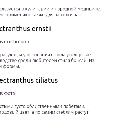
ользуется в кулинарии и народной медицине.
ие применяют также для заварки чая.
tranthus ernstii
 ernstii фото
бразующая у основания ствола утолщение —
водстве среди любителей стиля бонсай. Из
й формы.
tranthus ciliatus
us фото
стыми густо облиственными побегами.
рдовый цвет, а по самим стеблям растут