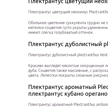
Плектрантус цветущий неохил
Плектрантус цветущий неохилус Plectranthu
Обильное цветение суккулента трудно не
метелки-соцветия густо укрыты удлиненны
имеют слегка голубоватый оттенок.
Плектрантус дуболистный pl
Плектрантус дуболистный plectranthus Vent
Красиво выглядят мясистые сморщенные л
дуба. Соцветия также массивные, с распус
цвета. Лепестки покрыты сложным рисунк
Плектрантус ароматный Plec
плектрантус кубано орегано
Плектрантус ароматный Plectranthus amboin