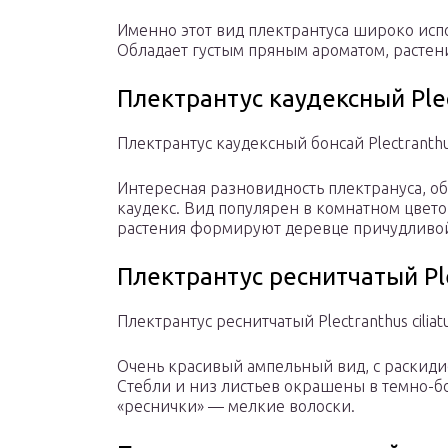
Именно этот вид плектрантуса широко исп
Обладает густым пряным ароматом, растен
Плектрантус каудексный Plec
Плектрантус каудексный бонсай Plectranthus
Интересная разновидность плектрануса, о
каудекс. Вид популярен в комнатном цвето
растения формируют деревце причудливо
Плектрантус реснитчатый Plec
Плектрантус реснитчатый Plectranthus ciliat
Очень красивый ампельный вид, с раскиди
Стебли и низ листьев окрашены в темно-бо
«реснички» — мелкие волоски.