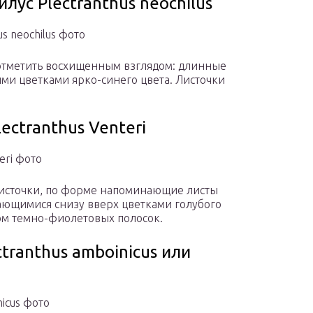
ус Plectranthus neochilus
s neochilus фото
 отметить восхищенным взглядом: длинные
ми цветками ярко-синего цвета. Листочки
ectranthus Venteri
eri фото
источки, по форме напоминающие листы
кающимися снизу вверх цветками голубого
ом темно-фиолетовых полосок.
tranthus amboinicus или
icus фото