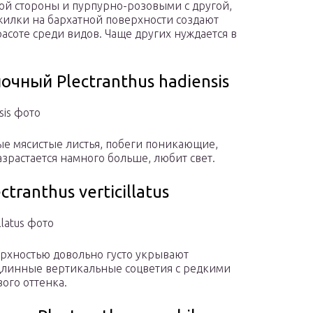
ой стороны и пурпурно-розовыми с другой,
лки на бархатной поверхности создают
соте среди видов. Чаще других нуждается в
чный Plectranthus hadiensis
sis фото
е мясистые листья, побеги поникающие,
зрастается намного больше, любит свет.
ranthus verticillatus
llatus фото
ерхностью довольно густо укрывают
длинные вертикальные соцветия с редкими
ого оттенка.