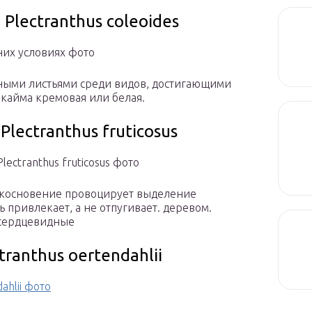
lectranthus coleoides
них условиях фото
пными листьями среди видов, достигающими
 кайма кремовая или белая.
lectranthus fruticosus
ectranthus fruticosus фото
рикосновение провоцирует выделение
привлекает, а не отпугивает. деревом.
 сердцевидные
ranthus oertendahlii
ahlii фото