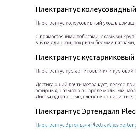
Плектрантус колеусовидный P
Плектрантус колеусовидный уход в домаш
С прямостоячими побегами, с самыми кру
5-6 см длинной, покрыты белыми пятнами,
Плектрантус кустарниковый P
Плектрантус кустарниковый или кустовой Pl
Достигающий почти метра куст, легкое п
эфирных, называю в народе мольным, моль 
Листья однотонные, слегка морщинистые,
Плектрантус Эртендаля Plect
Плектрантус Эртендаля Plectranthus oertend