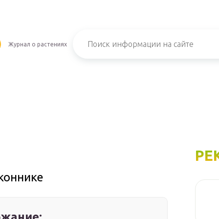
Журнал о растениях
РЕ
коннике
жание: