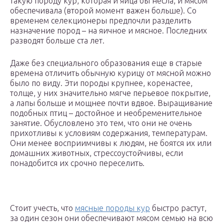
такую породу кур, которая и яйца бы несла, и мясом
обеспечивала (второй момент важен больше). Со
временем селекционеры предпочли разделить
назначение пород – на яичное и мясное. Последних
разводят больше ста лет.
Даже без специального образования еще в старые
времена отличить обычную курицу от мясной можно
было по виду. Эти породы крупнее, коренастее,
толще, у них значительно мягче перьевое покрытие,
а лапы больше и мощнее почти вдвое. Выращивание
подобных птиц – достойное и необременительное
занятие. Обусловлено это тем, что они не очень
прихотливы к условиям содержания, температурам.
Они менее восприимчивы к людям, не боятся их или
домашних животных, стрессоустойчивы, если
понадобится их срочно переселить.
Стоит учесть, что
мясные породы кур
быстро растут,
за один сезон они обеспечивают мясом семью на всю