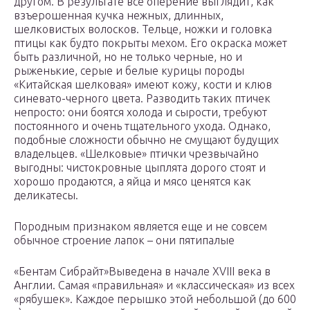
другом. В результате все оперение выглядит, как
взъерошенная кучка нежных, длинных,
шелковистых волосков. Тельце, ножки и головка
птицы как будто покрыты мехом. Его окраска может
быть различной, но не только черные, но и
рыженькие, серые и белые курицы породы
«Китайская шелковая» имеют кожу, кости и клюв
синевато-черного цвета. Разводить таких птичек
непросто: они боятся холода и сырости, требуют
постоянного и очень тщательного ухода. Однако,
подобные сложности обычно не смущают будущих
владельцев. «Шелковые» птички чрезвычайно
выгодны: чистокровные цыплята дорого стоят и
хорошо продаются, а яйца и мясо ценятся как
деликатесы.
Породным признаком является еще и не совсем
обычное строение лапок – они пятипалые
«Бентам Сибрайт»Выведена в начале XVIII века в
Англии. Самая «правильная» и «классическая» из всех
«рябушек». Каждое перышко этой небольшой (до 600