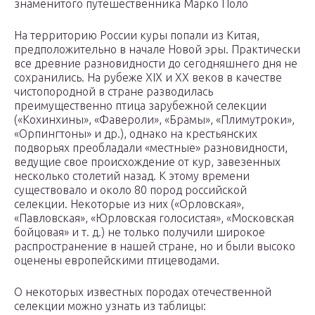
знаменитого путешественника Марко Поло
На территорию России куры попали из Китая,
предположительно в начале Новой эры. Практически
все древние разновидности до сегодняшнего дня не
сохранились. На рубеже XIX и XX веков в качестве
чистопородной в стране разводилась
преимущественно птица зарубежной селекции
(«Кохинхины», «Фавероли», «Брамы», «Плимутроки»,
«Орпингтоны» и др.), однако на крестьянских
подворьях преобладали «местные» разновидности,
ведущие свое происхождение от кур, завезенных
несколько столетий назад. К этому времени
существовало и около 80 пород российской
селекции. Некоторые из них («Орловская»,
«Павловская», «Юрловская голосистая», «Московская
бойцовая» и т. д.) не только получили широкое
распространение в нашей стране, но и были высоко
оценены европейскими птицеводами.
О некоторых известных породах отечественной
селекции можно узнать из таблицы: