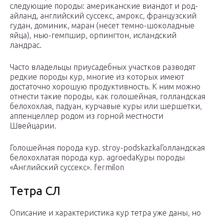
следующие породы: американские виандот и род-
айланд, английский суссекс, амрокс, французский
гудан, доминик, маран (несет темно-шоколадные
яйца), нью-гемпшир, орпингтон, исландский
ландрас.
Часто владельцы приусадебных участков разводят
редкие породы кур, многие из которых имеют
достаточно хорошую продуктивность. К ним можно
отнести такие породы, как голошейная, голландская
белохохлая, падуан, курчавые куры или шершетки,
аппенцеллер родом из горной местности
Швейцарии.
Голошейная порода кур. stroy-podskazkaГолландская
белохохлатая порода кур. agroedaКуры породы
«Английский суссекс». fermilon
Тетра СЛ
Описание и характеристика кур тетра уже даны, но