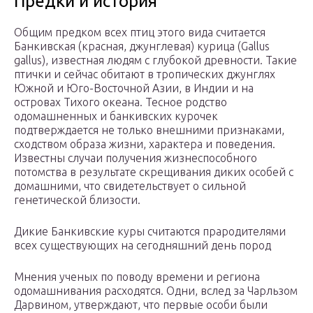
Предки и история
Общим предком всех птиц этого вида считается
Банкивская (красная, джунглевая) курица (Gallus
gallus), известная людям с глубокой древности. Такие
птички и сейчас обитают в тропических джунглях
Южной и Юго-Восточной Азии, в Индии и на
островах Тихого океана. Тесное родство
одомашненных и банкивских курочек
подтверждается не только внешними признаками,
сходством образа жизни, характера и поведения.
Известны случаи получения жизнеспособного
потомства в результате скрещивания диких особей с
домашними, что свидетельствует о сильной
генетической близости.
Дикие Банкивские куры считаются прародителями
всех существующих на сегодняшний день пород
Мнения ученых по поводу времени и региона
одомашнивания расходятся. Одни, вслед за Чарльзом
Дарвином, утверждают, что первые особи были