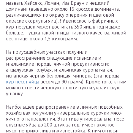
назвать Хайсекс, Ломан, Иза Браун и чешский
доминант (выведено около 16 кроссов доминанта,
различающихся по окрасу оперения и цветовой
окраске скорлупы яиц). Яйценоскость фабричных
кур-несушек может достигать 350 яиц в год и даже
больше. Тушка такой птицы низкого качества, живой
вес птицы около 1,5 килограмм.
На приусадебных участках получили
распространение следующие испанские и
итальянские породы яичной продуктивности:
андалузская голубая, итальянская куропатчатая,
испанская черная белолицая, минорка (эта порода
кур несет яйца
весом до 90 грамм). Кроме того, к ним
можно отнести чешскую золотистую и украинскую
ушанку.
Наибольшее распространение в личных подсобных
хозяйствах получили универсальные курочки мясо-
яичного направления. Эта птица универсальна: несет
вкусные яйца до 200 штук за год, имеет вкусное
мясо, неприхотлива и жизнестойка. К ним относят