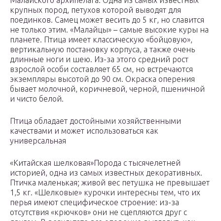
Малайского архипелага. Одна из самых известных
крупных пород, петухов которой выводят для
поединков. Самец может весить до 5 кг, но славится
не только этим. «Малайцы» – самые высокие куры на
планете. Птица имеет классическую «бойцовую»,
вертикальную постановку корпуса, а также очень
длинные ноги и шею. Из-за этого средний рост
взрослой особи составляет 65 см, но встречаются
экземпляры высотой до 90 см. Окраска оперения
бывает молочной, коричневой, черной, пшеничной
и чисто белой.
Птица обладает достойными хозяйственными
качествами и может использоваться как
универсальная
«Китайская шелковая»Порода с тысячелетней
историей, одна из самых известных декоративных.
Птичка маленькая; живой вес петушка не превышает
1,5 кг. «Шелковые» курочки интересны тем, что их
перья имеют специфическое строение: из-за
отсутствия «крючков» они не сцепляются друг с