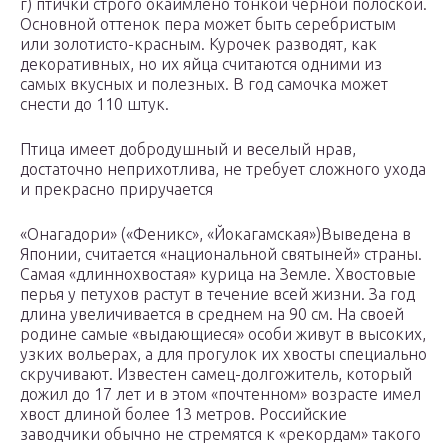
г) птички строго окаймлено тонкой черной полоской.
Основной оттенок пера может быть серебристым
или золотисто-красным. Курочек разводят, как
декоративных, но их яйца считаются одними из
самых вкусных и полезных. В год самочка может
снести до 110 штук.
Птица имеет добродушный и веселый нрав,
достаточно неприхотлива, не требует сложного ухода
и прекрасно приручается
«Онагадори» («Феникс», «Йокагамская»)Выведена в
Японии, считается «национальной святыней» страны.
Самая «длиннохвостая» курица на Земле. Хвостовые
перья у петухов растут в течение всей жизни. За год
длина увеличивается в среднем на 90 см. На своей
родине самые «выдающиеся» особи живут в высоких,
узких вольерах, а для прогулок их хвосты специально
скручивают. Известен самец-долгожитель, который
дожил до 17 лет и в этом «почтенном» возрасте имел
хвост длиной более 13 метров. Российские
заводчики обычно не стремятся к «рекордам» такого