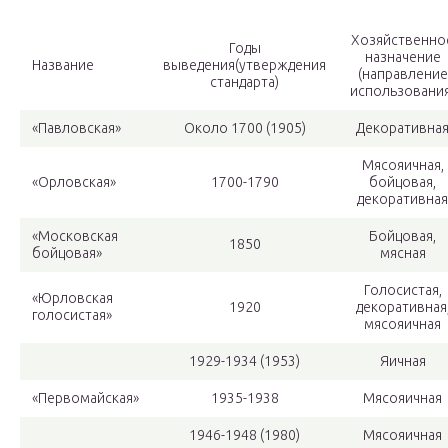
Хозяйственно
Годы
назначение
Название
выведения(утверждения
(направление
стандарта)
использования
«Павловская»
Около 1700 (1905)
Декоративна
Мясояичная,
«Орловская»
1700-1790
бойцовая,
декоративная
«Московская
Бойцовая,
1850
бойцовая»
мясная
Голосистая,
«Юрловская
1920
декоративная
голосистая»
мясояичная
1929-1934 (1953)
Яичная
«Первомайская»
1935-1938
Мясояичная
1946-1948 (1980)
Мясояичная