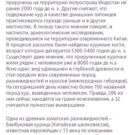
приручены на территории полуострова Индостан не
ранее 2000 года до н. э. Другие считают, что
содержание кур в качестве домашних питомцев
практиковалось гораздо раньше и в других
местностях. В пользу такого мнения говорят, в
частности, археологические исследования,
проводившиеся на территории современного Китая.
В процессе раскопок были найдены куриные кости,
возраст которых датируется 5300-5400 годом до н. э.
Существует даже мнение, что прирученные курочки
жили рядом с человеком уже в 8000 годах до н.э.
Ясно одно: вид одомашнен в глубокой древности и
стал предком всех современных пород,
разновидностей и кроссов (межпородных гибридов).
На сегодняшний день известно более 700 названий
пород кур, выведенных человеком. Правда, 286 из
них сейчас находятся на грани исчезновения, а 32
считаются полностью вымершими.
Одна из древних азиатских разновидностей –
Бамбуковая курица (Китайская шелковистая),
известная европейцам с 13 века по описаниям