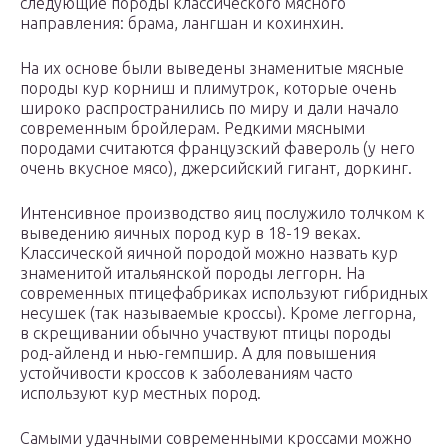
следующие породы классического мясного
направления: брама, лангшан и кохинхин.
На их основе были выведены знаменитые мясные
породы кур корниш и плимутрок, которые очень
широко распространились по миру и дали начало
современным бройлерам. Редкими мясными
породами считаются французский фавероль (у него
очень вкусное мясо), джерсийский гигант, доркинг.
Интенсивное производство яиц послужило толчком к
выведению яичных пород кур в 18-19 веках.
Классической яичной породой можно назвать кур
знаменитой итальянской породы леггорн. На
современных птицефабриках используют гибридных
несушек (так называемые кроссы). Кроме леггорна,
в скрещивании обычно участвуют птицы породы
род-айленд и нью-гемпшир. А для повышения
устойчивости кроссов к заболеваниям часто
используют кур местных пород.
Самыми удачными современными кроссами можно