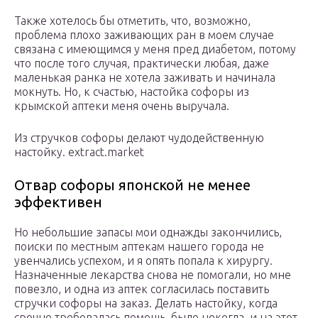
Также хотелось бы отметить, что, возможно,
проблема плохо заживающих ран в моем случае
связана с имеющимся у меня пред диабетом, потому
что после того случая, практически любая, даже
маленькая ранка не хотела заживать и начинала
мокнуть. Но, к счастью, настойка софоры из
крымской аптеки меня очень выручала.
Из стручков софоры делают чудодейственную
настойку. extract.market
Отвар софоры японской не менее
эффективен
Но небольшие запасы мои однажды закончились,
поиски по местным аптекам нашего города не
увенчались успехом, и я опять попала к хирургу.
Назначенные лекарства снова не помогали, но мне
повезло, и одна из аптек согласилась поставить
стручки софоры на заказ. Делать настойку, когда
срочно требовалась помощь, было некогда, и на этот