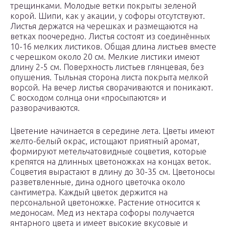
трещинками. Молодые ветки покрыты зеленой
корой. Шипи, как у акации, у софоры отсутствуют.
Листья держатся на черешках и размещаются на
ветках поочередно. Листья состоят из соединённых
10-16 мелких листиков. Общая длина листьев вместе
с черешком около 20 см. Мелкие листики имеют
длину 2-5 см. Поверхность листьев глянцевая, без
опушения. Тыльная сторона листа покрыта мелкой
ворсой. На вечер листья сворачиваются и поникают.
С восходом солнца они «просыпаются» и
разворачиваются.
Цветение начинается в середине лета. Цветы имеют
желто-белый окрас, истощают приятный аромат,
формируют метельчатовидные соцветия, которые
крепятся на длинных цветоножках на концах веток.
Соцветия вырастают в длину до 30-35 см. Цветоносы
разветвленные, дина одного цветочка около
сантиметра. Каждый цветок держится на
персональной цветоножке. Растение относится к
медоносам. Мед из нектара софоры получается
янтарного цвета и имеет высокие вкусовые и