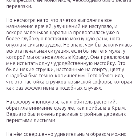
компрессы с антибиотиком, необходимо было делать
перевязки.
Но несмотря на то, что я четко выполняла все
назначения врачей, улучшений не наступало, и
вскоре маленькая царапина превратилась уже в
более глубокую постоянно мокнущую рану, нога
опухла и сильно зудела. Не знаю, чем бы закончилась
вся эта печальная ситуация, если бы не тетя мужа, у
которой мы остановились в Крыму. Она предложила
мне испытать одну чудодейственную настойку. Это
были некие стручки, настоянные на спирту, цвет у
снадобья был темно-коричневым. Тетя объяснила,
что это настойка стручков крымской софоры, которая
как раз эффективна в подобных случаях.
На софору японскую я, как любитель растений,
обратила внимание сразу же, как прибыла в Крым.
Ведь это были очень красивые стройные деревья с
перистыми листьями
На нём совершенно удивительным образом можно