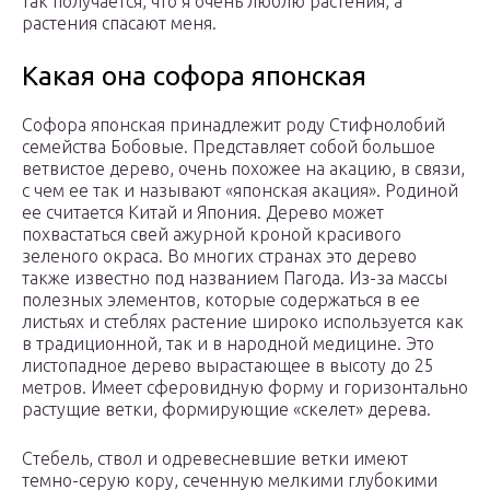
так получается, что я очень люблю растения, а
растения спасают меня.
Какая она софора японская
Софора японская принадлежит роду Стифнолобий
семейства Бобовые. Представляет собой большое
ветвистое дерево, очень похожее на акацию, в связи,
с чем ее так и называют «японская акация». Родиной
ее считается Китай и Япония. Дерево может
похвастаться свей ажурной кроной красивого
зеленого окраса. Во многих странах это дерево
также известно под названием Пагода. Из-за массы
полезных элементов, которые содержаться в ее
листьях и стеблях растение широко используется как
в традиционной, так и в народной медицине. Это
листопадное дерево вырастающее в высоту до 25
метров. Имеет сферовидную форму и горизонтально
растущие ветки, формирующие «скелет» дерева.
Стебель, ствол и одревесневшие ветки имеют
темно-серую кору, сеченную мелкими глубокими