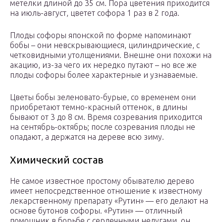
метелки длиной до 35 см. Пора цветения приходится
на июль-август, цветет софора 1 раз в 2 года.
Плоды софоры японской по форме напоминают
бобы – они невскрывающиеся, цилиндрические, с
четковидными утолщениями. Внешне они похожи на
акацию, из-за чего их нередко путают – но все же
плоды софоры более характерные и узнаваемые.
Цветы бобы зеленовато-бурые, со временем они
приобретают темно-красный оттенок, в длины
бывают от 3 до 8 см. Время созревания приходится
на сентябрь-октябрь; после созревания плоды не
опадают, а держатся на дереве всю зиму.
Химический состав
Не самое известное простому обывателю дерево
имеет непосредственное отношение к известному
лекарственному препарату «Рутин» — его делают на
основе бутонов софоры. «Рутин» — отличный
помощник в борьбе с сердечными недугами, он