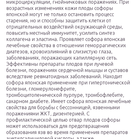
микроциркуляции, гнойничковых поражениях. При
возрастных изменениях кожи плоды софоры
японской могут не только остановить процесс
старения, но и способны защитить клетки от
отрицательных воздействий окружающей среды,
повысить местный иммунитет, усилить синтез
коллагена и эластина. Проявляет софора японская
лечебные свойства в отношении геморрагических
диатезов, кровоизлияний в слизистую глаза,
заболеваниях, поражающих капиллярную сеть.
Эффективны препараты плодов при лучевой
болезни, поражениях сердечной мышцы и суставов
вследствие ревматоидных заболеваний. Находит
софора японская применение при гипертонической
болезни, гломерулонефрите,
тромбоцитопенической пурпуре, тромбофлебите,
сахарном диабете. Имеет софора японская лечебные
свойства для борьбы с бессонницей, язвенными
поражениями ЖКТ, дизентерией. С
профилактической целью отвар плодов софоры
может использоваться для предотвращения
образования язв во время применения препаратов
ацетилсалициловой кислоты, а также