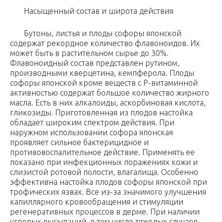
Насыщенный состав и широта действия
Бутоны, листья и плоды софоры японской
содержат рекордное количество флавоноидов. Их
может быть в растительном сырье до 30%.
Флавоноидный состав представлен рутином,
производными кверцетина, кемпферола. Плоды
софоры японской кроме веществ с Р-витаминной
активностью содержат большое количество жирного
масла. Есть в них алкалоиды, аскорбиновая кислота,
гликозиды. Приготовленная из плодов настойка
обладает широким спектром действия. При
наружном использовании софора японская
проявляет сильное бактерицидное и
противовоспалительное действие. Применять ее
показано при инфекционных поражениях кожи и
слизистой ротовой полости, влагалища. Особенно
эффективна настойка плодов софоры японской при
трофических язвах. Все из-за значимого улучшения
капиллярного кровообращения и стимуляции
регенеративных процессов в дерме. При наличии
угревых высыпаний, в том числе тяжелых случаев,